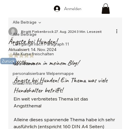
Anmelden
Alle Beiträge
Birgitt Piekenbrock
27. Aug. 2024
3 Min. Lesezeit
Alle Beiträge
Ängste bei Hunden!
Lehrgänge nach Paragraph 11
Aktualisiert:
14. Nov. 2024
Alle Kurse freischalten
Mit NaN von 5 Sternen bewertet.
Willkommen in meinem Blog! 
Zurück
Kurz - Kurse
personalisierbare Welpenmappe
Ängste bei Hunden! Ein Thema was viele 
Urlaub mit Hund
Hundehalter betrifft!
Ein weit verbreitetes Thema ist das 
Angstthema!
Alleine dieses spannende Thema habe ich sehr 
ausführlich (entspricht 160 DIN A4 Seiten) 