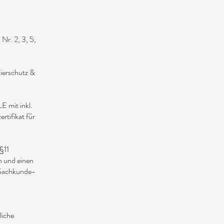
Nr. 2, 3, 5,
Tierschutz &
it inkl.
rtifikat für
§11
n und einen
 Sachkunde-
liche