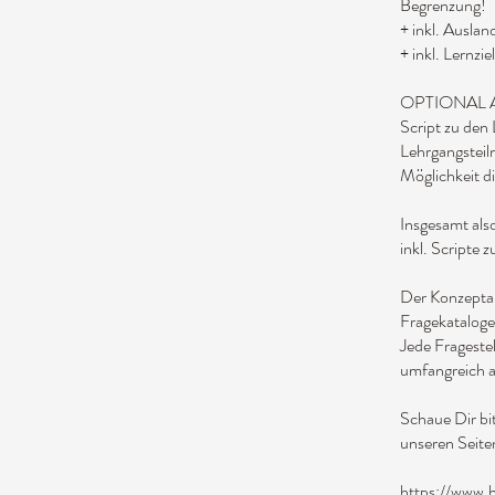
Begrenzung!
+ inkl. Ausla
+ inkl. Lernzi
OPTIONAL 
Script zu den
Lehrgangsteil
Möglichkeit d
Insgesamt al
inkl. Scripte
Der Konzeptau
Fragekataloges
Jede Fragestel
umfangreich a
Schaue Dir bi
unseren Seite
https://www.