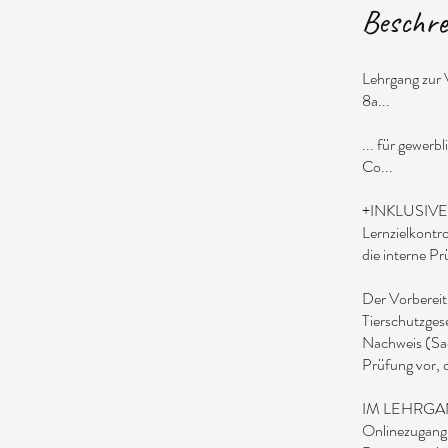
Beschre
Lehrgang zur 
8a...
... für gewer
Co...
+INKLUSIVE
Lernzielkontr
die interne P
Der Vorbereit
Tierschutzgese
Nachweis (Sac
Prüfung vor, d
IM LEHRGA
Onlinezugang 