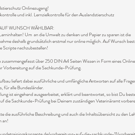
ndstierschutz Onlinezugang!
elkontrolle und inkl. Lernzielkontrolle für den Auslandstierschutz
AUF WUNSCH WÄHLBAR:
 Lerninhalten! Um an die Umwelt zu denken und Papier zu sparen ist die
nahme deshalb grundsätzlich erstmal nur online möglich. Auf Wunsch best
ie Scripte nachzubestellen!
so zusammengefasst über 250 DIN A4 Seiten Wissen in Form eines Onlin
 zur Vorbereitung auf die Sachkunde-Prüfung.
fbau liefert dabei ausführliche und umfängliche Antworten auf alle Frage
, für alle Bundesländer.
lung ist eingehend ausgearbeitet, erklärt und beantwortet, so bist Du bes
uf die Sachkunde-Prüfung bei Deinem zuständigen Veterinäramt vorberei
tte die ausführliche Beschreibung und auch die Inhaltsübersicht zu den L
n an!
hundetrainingskonzepte.de/vorbereitung-auf-die-sachkunde-11/vorberei