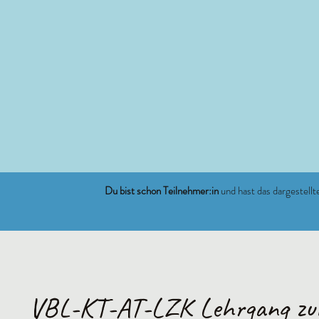
Du bist schon Teilnehmer:in
und hast das dargestell
VBL-KT-AT-LZK Lehrgang zu