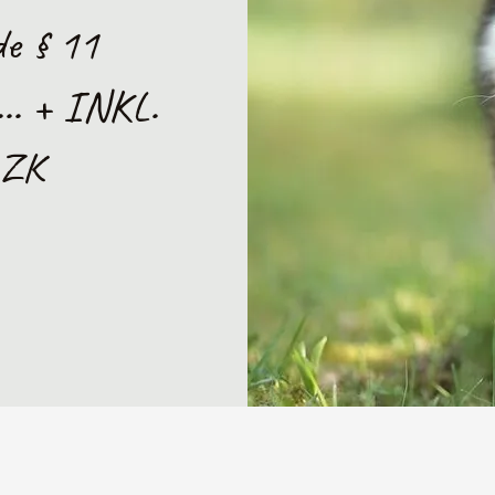
de § 11
.. + INKL.
LZK