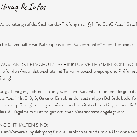
ibung & Infos
Vorbereitung auf die Sachkunde-Prüfung nach § 11 TierSchG Abs. 1 Satz 1 
bliche Katzenhalter wie Katzenpensionen, Katzenzüchter*innen, Tierheime, 
 AUSLANDSTIERSCHUTZ und + INKLUSIVE LERNZIELKONTROLLE m
olle für den Auslandstierschutz mit Teilnahmebescheinigung und Prüfungsze
rüfung!
ungs-Lehrgang richtet sich an gewerbliche Katzenhalter:innen, die gemäß 
tz Abs. 1 Nr. 2, 3, 5, 8a einer Erlaubnis der zuständigen Behörde bedürfe
hkundeprüfung) erbringen müssen und bereitet sehr umfänglich auf die
ie i. d. Regel beim zuständigen örtlichen Veterinäramt abgelegt wird.
NG ENTHALTEN SIND:
zum Vorbereitungslehrgang für alle Lerninhalte rund um die Uhr ohne zeit