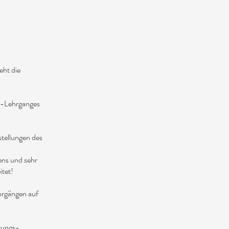
eht die
e-Lehrganges
stellungen des
tens und sehr
tet!
ehrgängen auf
tungs-