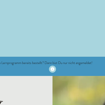
te Lernprogramm bereits bestellt? Dann bist Du nur nicht angemeldet!
r