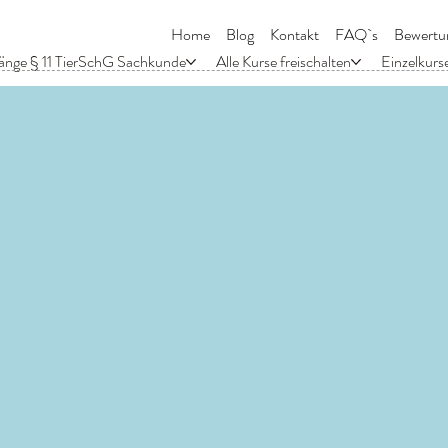
Home
Blog
Kontakt
FAQ`s
Bewertu
änge § 11 TierSchG Sachkunde
Alle Kurse freischalten
Einzelkurs