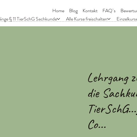
Home
Blog
Kontakt
FAQ`s
Bewertu
änge § 11 TierSchG Sachkunde
Alle Kurse freischalten
Einzelkurs
Lehrgang z
die Sachku
TierSchG...
Co...