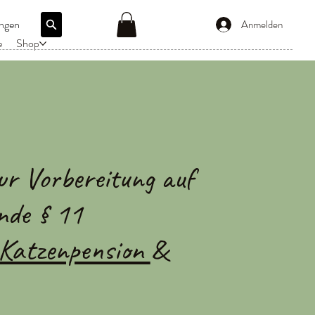
ngen
Anmelden
e
Shop
ur Vorbereitung auf
nde § 11
Katzenpension
&