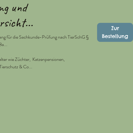
ng und
sicht...
Zur
Bestellung
gang für die Sachkunde-Prüfung nach TierSchG §
8a...
halter wie Züchter, Katzenpensionen,
Tierschutz & Co...