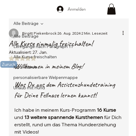
Anmelden
Alle Beiträge
Birgitt Piekenbrock
26. Aug. 2024
2 Min. Lesezeit
Alle Beiträge
Alle Kurse einmalig freischalten!
Lehrgänge nach Paragraph 11
Aktualisiert:
27. Jan.
Alle Kurse freischalten
Mit NaN von 5 Sternen bewertet.
Willkommen in meinem Blog! 
Zurück
Kurz - Kurse
personalisierbare Welpenmappe
Was Du aus dem Assistenzhundetraining 
Urlaub mit Hund
für Deine Fellnase lernen kannst!
Ich habe in meinem Kurs-Programm 
16 Kurse
und 
13 weitere spannende Kursthemen
 für Dich 
erstellt, rund um das Thema Hundeerziehung 
mit Videos!