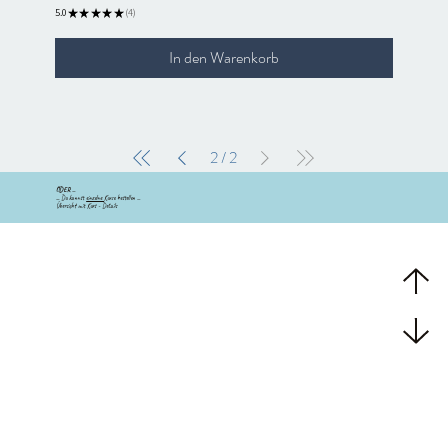
5.0
★
★
★
★
★
4
4
In den Warenkorb
2
/
2
ODER ...
...
Du kannst
einzelne
Kurse bestellen ...
Übersicht mit Kurs - Details