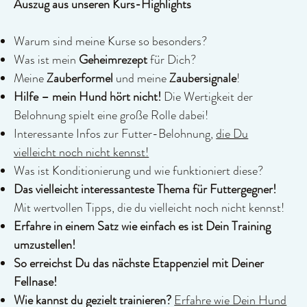
Auszug aus unseren Kurs-Highlights
vom Trainingsstand. 

Die Autorin hat Hundepsychologie mit 
Warum sind meine Kurse so besonders?
Hundeverhaltensberatung studiert sowie eine 
Was ist mein
Geheimrezept
für Dich?
Assistenzhundetrainerausbildung absolviert. Sie ist 
Meine
Zauberformel
und meine
Zaubersignale
!
eine von wenigen Expertinnen für den Bereich 
Hilfe – mein Hund hört nicht!
Die Wertigkeit der
Epilepsiesignalhunde. Sie bildet mit viel Liebe und 
Belohnung spielt eine große Rolle dabei!
Leidenschaft Assistenzhunde mit und für 
beeinträchtigte Menschen aus. Die Liebe zu den 
Interessante Infos zur Futter-Belohnung,
die Du
Hunden, aber auch zum Schreiben sowie Ihr 
vielleicht noch nicht kennst!
Fachwissen ergänzen sich in ihren Werken. 

Was ist Konditionierung und wie funktioniert diese?
Die Autorin hat viele alternative Trainingskonzepte 
Das vielleicht interessanteste Thema für Futtergegner!
für Assistenzhunde ausgearbeitet, die jetzt mit einer 
Mit wertvollen Tipps, die du vielleicht noch nicht kennst!
etwas anderen Trainingsmethode jedem 
Erfahre in einem Satz wie einfach es ist Dein Training
Hundebesitzer einfach, gewaltfrei, leicht und effektiv 
umzustellen!
bei der Grunderziehung helfen.
So erreichst Du das nächste Etappenziel mit Deiner
Fellnase!
Wie kannst du gezielt trainieren?
Erfahre wie Dein Hund