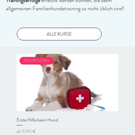
Trainingserfolge
erreicht werden können, die beim
allgemeinen Familienhundetraining so nicht üblich sind!
ALLE KURSE
RESTPOSTEN
Erste Hilfe beim Hund
Sale-Preis
ab
9,90 €