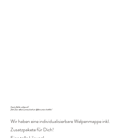
Hunde-Züchter aufgepasst!
Jetzt Deine exklusive personalisierbare Welpenmappe bestellen!
Wir haben eine individualisierbare Welpenmappe inkl.
Zusatzpakete für Dich!
Eine tolle Lösung!