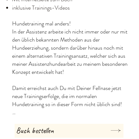
inklusive Trainings-Videos
Hundetraining mal anders!

In der Assistenz arbeite ich nicht immer oder nur mit 
den üblich bekannten Methoden aus der 
Hundeerziehung, sondern darüber hinaus noch mit 
einem alternativen Trainingsansatz, welcher sich aus 
meiner Assistenzhundearbeit zu meinem besonderen 
Konzept entwickelt hat!

Damit erreichst auch Du mit Deiner Fellnase jetzt 
neue Trainingserfolge, die im normalen 
Hundetraining so in dieser Form nicht üblich sind!

Mit meiner etwas anderen besonderen 
Grundlagenübung sowie meinem alternativen 
Buch bestellen
Training erreichst Du neue Erfolge bspw.: Bei einem 