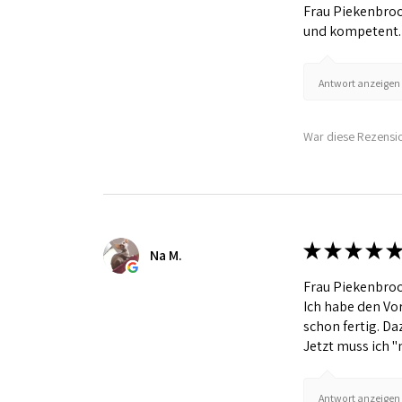
Frau Piekenbrock
und kompetent. I
Antwort anzeigen 
War diese Rezensio
★
★
★
★
★
Na M.
Frau Piekenbrock
Ich habe den Vo
schon fertig. Da
Jetzt muss ich "
Antwort anzeigen 