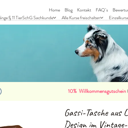
Home
Blog
Kontakt
FAQ`s
Bewertu
änge § 11 TierSchG Sachkunde
Alle Kurse freischalten
Einzelkurs
10% Willkommensgutschein
Gassi-Tasche aus L
Design im Vintage