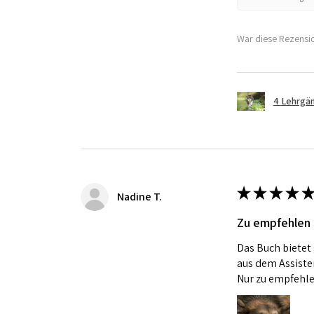
War diese Rezensio
4 Lehrgän
★
★
★
★
★
Nadine T.
Zu empfehlen
Das Buch bietet
aus dem Assisten
Nur zu empfehle