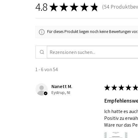
4.8
★
★
★
★
★
54
Produktbe
54
Für dieses Produkt liegen noch keine Bewertungen vor
1 - 6 von 54
Nanett M.
★
★
★
★
★
Eystrup, NI
Empfehlenswe
Ich hatte es auc
Positiv zu erwäh
Wäre nur das Per