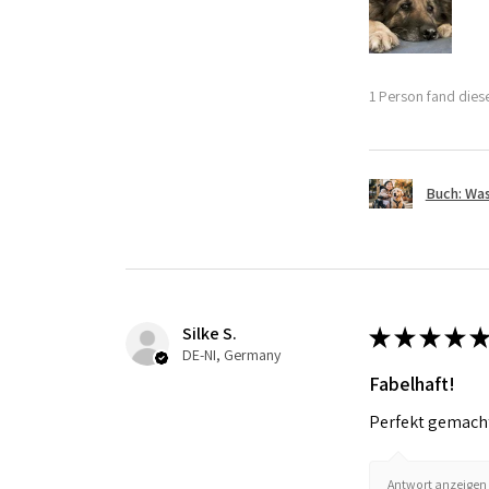
1 Person fand diese
Buch: Was
Silke S.
★
★
★
★
★
DE-NI, Germany
Fabelhaft!
Perfekt gemacht,
Antwort anzeigen 