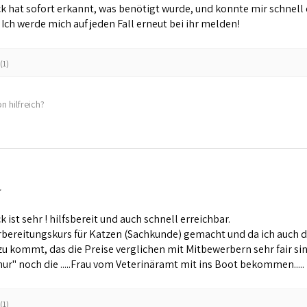
 hat sofort erkannt, was benötigt wurde, und konnte mir schnell da
ch werde mich auf jeden Fall erneut bei ihr melden!
(1)
n hilfreich?
 ist sehr ! hilfsbereit und auch schnell erreichbar.
rbereitungskurs für Katzen (Sachkunde) gemacht und da ich auch di
zu kommt, das die Preise verglichen mit Mitbewerbern sehr fair sin
nur" noch die .....Frau vom Veterinäramt mit ins Boot bekommen.....
(1)