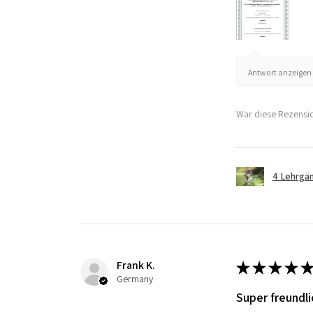
Antwort anzeigen 
War diese Rezensio
4 Lehrgän
Frank K.
★
★
★
★
★
Germany
Super freundl