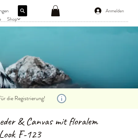
ngen
Anmelden
e
Shop
für die Registrierung!
eder & Canvas mit floralem
-Look F-123