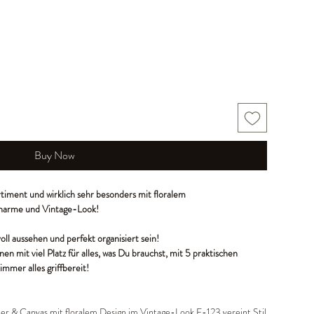
Buy Now
timent und wirklich sehr besonders mit floralem
Charme und Vintage-Look!
voll aussehen und perfekt organisiert sein!
en mit viel Platz für alles, was Du brauchst, mit 5 praktischen
mmer alles griffbereit!
er & Canvas mit floralem Design im Vintage-Look F-123 vereint Stil